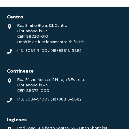
Centro
Rua Emilio Blum, 121. Centro –
Florianópolis – SC
CEP: 88020-010
Horário de funcionamento: 8h às 18h
(48) 3084-9400
/
(48) 98818-5882
Continente
Rua Fúlvio Aducci, 1214, loja 3 Estreito
Florianópolis – SC
CEP: 88075-000
(48) 3084-9400
/
(48) 98818-5882
Ingleses
Rod. João Gualberto Soares, 56 – Open Shopping